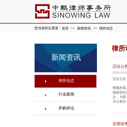
您当前的位置是：
首页
>>
新闻资讯
>>
律所动态
律所
新闻资讯
新闻资讯
迁址公
2018-03-0
迁址公告
律所动态
尊敬的客
感谢您长
行业新闻
点，为新
办公新址
并购评论
近期业