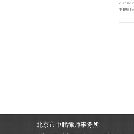
2017-02-2
中鹏律师
北京市中鹏律师事务所