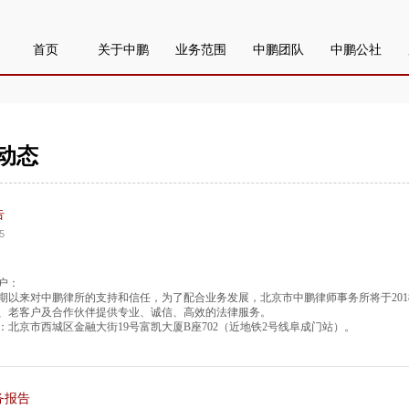
首页
关于中鹏
业务范围
中鹏团队
中鹏公社
动态
告
5
户：
期以来对中鹏律所的支持和信任，为了配合业务发展，北京市中鹏律师事务所将于201
、老客户及合作伙伴提供专业、诚信、高效的法律服务。
：北京市西城区金融大街19号富凯大厦B座702（近地铁2号线阜成门站）。
务报告